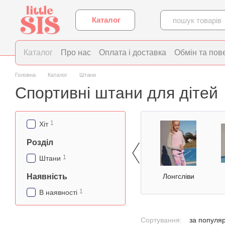
Перейти до основного контенту
Каталог
Каталог
Про нас
Оплата і доставка
Обмін та пов
Головна
Каталог
Штани
Спортивні штани для дітей
1
Хіт
Розділ
1
Штани
Наявність
Лонгсліви
1
В наявності
Сортування:
за популя