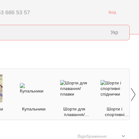
3 686 53 57
Вхід
Укр
ки
Купальники
Шорти для
Шорти і
плавання/
спортивні
плавки
спіднички
Відображення: