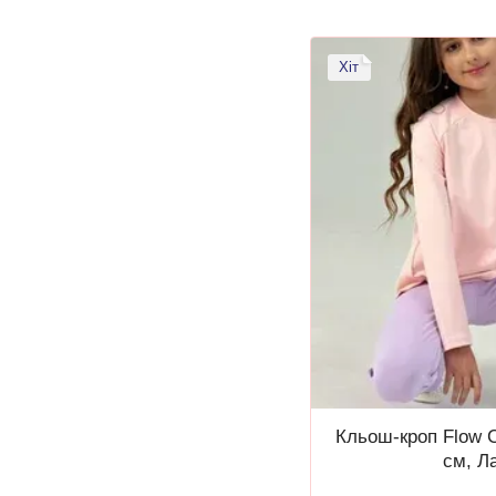
Хіт
Кльош-кроп Flow C
см, Л