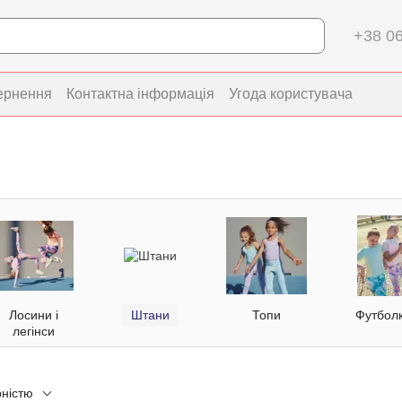
+38 06
ернення
Контактна інформація
Угода користувача
Лосини і
Штани
Топи
Футбол
легінси
рністю