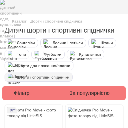
Каталог
Шорти і спортивні спіднички
Дитячі шорти і спортивні спіднички
Лонгсліви
Лосини і легінси
Штани
Топи
Футболки
Купальники
Шорти для плавання/плавки
Шорти і спортивні спіднички
Фільтр
За популярністю
Хіт