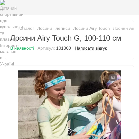
Каталог
Лосини і легінси
Лосини Airy Touch
Лосини Airy 
Лосини Airy Touch G, 100-110 см
В наявності
Артикул:
101300
Написати відгук